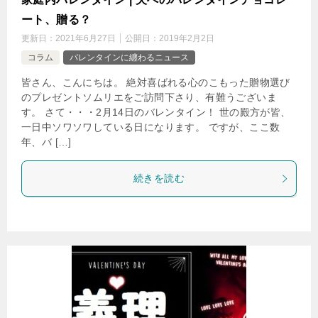
ート、贈る？
更新日：
2021年6月27日
公開日：
2019年2月2日
コラム
バレンタインに纏わるニュース
皆さん、こんにちは。 絶対喜ばれる心のこもった贈物選び
のプレゼントソムリエをご訪問下さり、有難うございま
す。 さて・・・2月14日のバレンタイン！ 世の殿方が皆、
一日中ソワソワしている日になります。 ですが、ここ数
年、バ […]
続きを読む