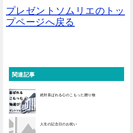
プレゼントソムリエのトッ
プページへ戻る
関連記事
絶対喜ばれる心のこもった贈り物
人生の記念日のお祝い