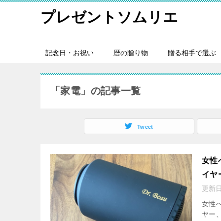
プレゼントソムリエ
記念日・お祝い
暦の贈り物
贈る相手で選ぶ
「家電」の記事一覧
Tweet
女性
イヤ
更新
女性へ
ヤー、D