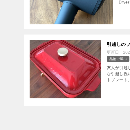
Dryer
引越しのプ
更新日：
20
品物で選ぶ
友人が引越
な引越し祝
トプレート、