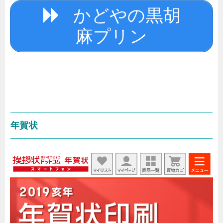
かどやの黒胡
麻プリン
年賀状