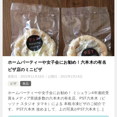
ホームパーティーや女子会にお勧め！六本木の有名
ピザ店のミニピザ
更新日：
2022年11月18日
公開日：
2022年2月14日
ピザ
食品
ホームパーティーや女子会にお勧め！ ミシュラン4年連続受
賞＆メディア実績多数の六本木の有名店、PST六本木（ピ
ッツァ スタジオ タマキ）による 本格冷凍ピザのご紹介で
す。 PST六本木 改めまして、上の写真がPST六本木 […]