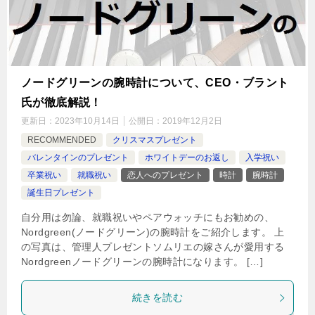
ノードグリーンの腕時計について、CEO・ブラント
氏が徹底解説！
更新日：
2023年10月14日
公開日：
2019年12月2日
RECOMMENDED
クリスマスプレゼント
バレンタインのプレゼント
ホワイトデーのお返し
入学祝い
卒業祝い
就職祝い
恋人へのプレゼント
時計
腕時計
誕生日プレゼント
自分用は勿論、就職祝いやペアウォッチにもお勧めの、
Nordgreen(ノードグリーン)の腕時計をご紹介します。 上
の写真は、管理人プレゼントソムリエの嫁さんが愛用する
Nordgreenノードグリーンの腕時計になります。 […]
続きを読む