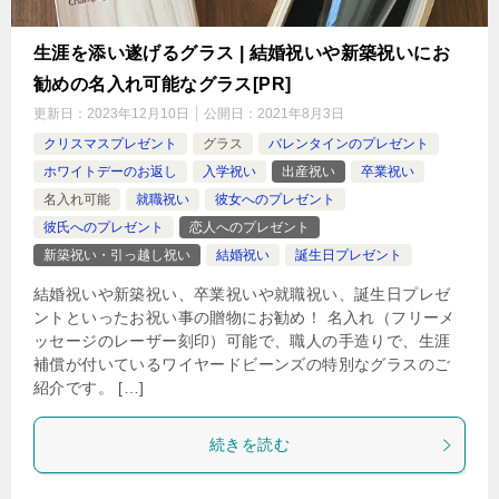
生涯を添い遂げるグラス | 結婚祝いや新築祝いにお
勧めの名入れ可能なグラス[PR]
更新日：
2023年12月10日
公開日：
2021年8月3日
クリスマスプレゼント
グラス
バレンタインのプレゼント
ホワイトデーのお返し
入学祝い
出産祝い
卒業祝い
名入れ可能
就職祝い
彼女へのプレゼント
彼氏へのプレゼント
恋人へのプレゼント
新築祝い・引っ越し祝い
結婚祝い
誕生日プレゼント
結婚祝いや新築祝い、卒業祝いや就職祝い、誕生日プレゼ
ントといったお祝い事の贈物にお勧め！ 名入れ（フリーメ
ッセージのレーザー刻印）可能で、職人の手造りで、生涯
補償が付いているワイヤードビーンズの特別なグラスのご
紹介です。 […]
続きを読む