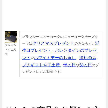
グラマシーニューヨークのニューヨークチーズケ
クリスマスプレゼント
誕
ーキは
のみならず、
プレゼン
トソムリ
生日プレゼント
バレンタインのプレゼ
、
エ
ント
ホワイトデーのお返し
御礼の品
や
、
、
プチギフトや手土産
母の日
父の日
、
や
のプ
レゼントにもお勧めです。