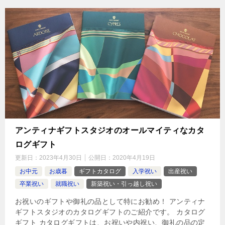
アンティナギフトスタジオのオールマイティなカタ
ログギフト
更新日：
2023年4月30日
公開日：
2020年4月19日
お中元
お歳暮
ギフトカタログ
入学祝い
出産祝い
卒業祝い
就職祝い
新築祝い・引っ越し祝い
お祝いのギフトや御礼の品として特にお勧め！ アンティナ
ギフトスタジオのカタログギフトのご紹介です。 カタログ
ギフト カタログギフトは、お祝いや内祝い、御礼の品の定