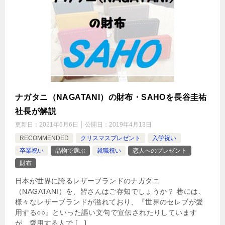
ナガタニ（NAGATANI）の財布・SAHOを長谷圭祐
社長が解説
更新日：
2021年6月6日
公開日：
2019年4月13日
RECOMMENDED
クリスマスプレゼント
入学祝い
卒業祝い
品物で選ぶ
就職祝い
恋人へのプレゼント
財布
日本が世界に誇るレザーブランドのナガタニ
（NAGATANI）を、皆さんはご存知でしょうか？ 巷には、
様々なレザーブランドが溢れており、『世界のセレブが愛
用する○○』といった謳い文句で宣伝されたりしています
が、愛用する人で […]