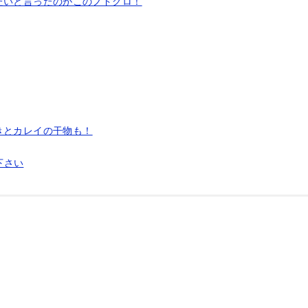
たいと言ったのがこのノドグロ！
きとカレイの干物も！
下さい