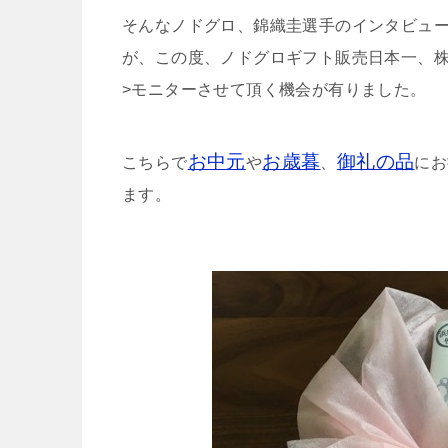
そんなノドグロ、錦織圭選手のインタビュ
が、この度、ノドグロギフト販売日本一、
>モニターさせて頂く機会が有りました。
お中元
お歳暮
御礼の品
こちらで
や
、
にお
ます。