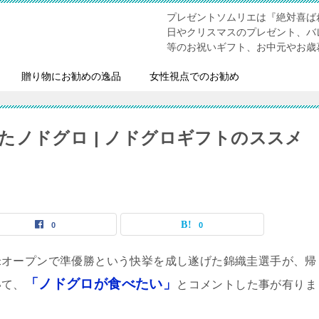
プレゼントソムリエは『絶対喜ば
日やクリスマスのプレゼント、バ
等のお祝いギフト、お中元やお歳
贈り物にお勧めの逸品
女性視点でのお勧め
たノドグロ | ノドグロギフトのススメ
0
0
米オープンで準優勝という快挙を成し遂げた錦織圭選手が、帰
「ノドグロが食べたい」
いて、
とコメントした事が有りま