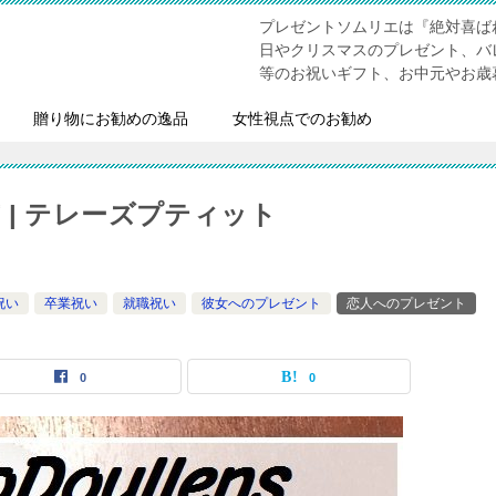
プレゼントソムリエは『絶対喜ば
日やクリスマスのプレゼント、バ
等のお祝いギフト、お中元やお歳
贈り物にお勧めの逸品
女性視点でのお勧め
| テレーズプティット
祝い
卒業祝い
就職祝い
彼女へのプレゼント
恋人へのプレゼント
0
0