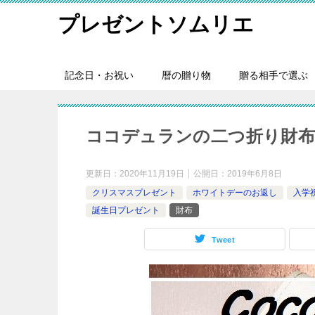
プレゼントソムリエ
記念日・お祝い
暦の贈り物
贈る相手で選ぶ
ココデュランの二つ折り財布 
更新日：
2020年11月19日
公開日：
2019年6月8日
クリスマスプレゼント
ホワイトデーのお返し
入学
誕生日プレゼント
財布
Tweet