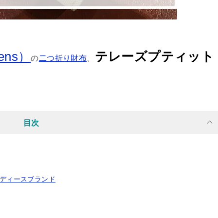
ens）
テレーズプティット
の
二つ折り財布
、
目次
レディースブランド