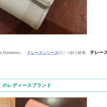
テレー
oullens）・
テレーズシリーズ
の二つ折り財布、
R）のレディースブランド