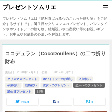
プレゼントソムリエ
プレゼントソムリエは『絶対喜ばれる心のこもった贈り物』をご紹
介するサイトです。誕生日やクリスマスのプレゼント、バレンタイ
ンやホワイトデーの贈り物、結婚祝いや出産祝い等のお祝いギフ
ト、お中元やお歳暮の心遣いを解説します。
ココデュラン（CocoDoullens）の二つ折り
財布
更新日：
2020年12月1日
公開日：
2019年5月21日
クリスマスプレゼント
ホワイトデーのお返し
入学祝い
卒業祝い
就職祝い
彼女へのプレゼント
恋人へのプレゼント
誕生日プレゼント
財布
Tweet
0
0