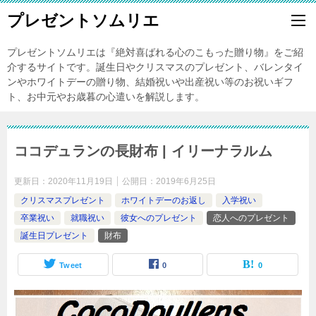
プレゼントソムリエ
プレゼントソムリエは『絶対喜ばれる心のこもった贈り物』をご紹
介するサイトです。誕生日やクリスマスのプレゼント、バレンタイ
ンやホワイトデーの贈り物、結婚祝いや出産祝い等のお祝いギフ
ト、お中元やお歳暮の心遣いを解説します。
ココデュランの長財布 | イリーナラルム
更新日：
2020年11月19日
公開日：
2019年6月25日
クリスマスプレゼント
ホワイトデーのお返し
入学祝い
卒業祝い
就職祝い
彼女へのプレゼント
恋人へのプレゼント
誕生日プレゼント
財布
Tweet
0
0