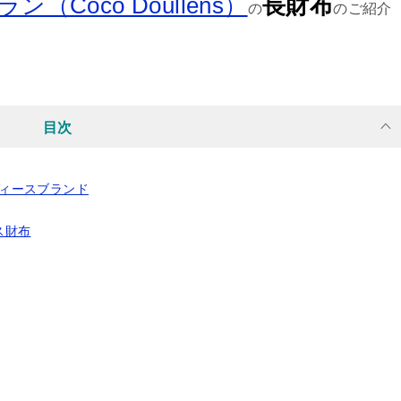
（Coco Doullens）
長財布
の
のご紹介
目次
ディースブランド
ス財布