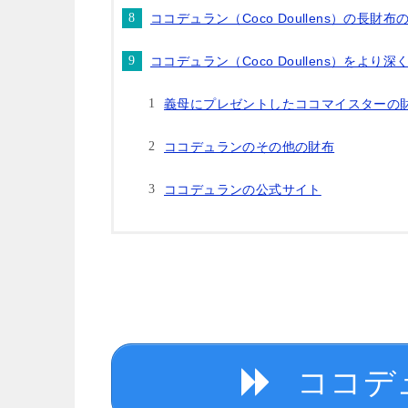
ココデュラン（Coco Doullens）の長財布
ココデュラン（Coco Doullens）をより
義母にプレゼントしたココマイスターの
ココデュランのその他の財布
ココデュランの公式サイト
ココデ