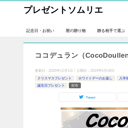
プレゼントソムリエ
記念日・お祝い
暦の贈り物
贈る相手で選ぶ
ココデュラン（CocoDoull
更新日：
2020年12月1日
公開日：
2019年5月19日
クリスマスプレゼント
ホワイトデーのお返し
入学
誕生日プレゼント
財布
Tweet