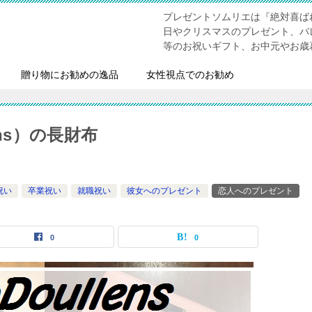
プレゼントソムリエは『絶対喜ば
日やクリスマスのプレゼント、バ
等のお祝いギフト、お中元やお歳
贈り物にお勧めの逸品
女性視点でのお勧め
ens）の長財布
祝い
卒業祝い
就職祝い
彼女へのプレゼント
恋人へのプレゼント
0
0