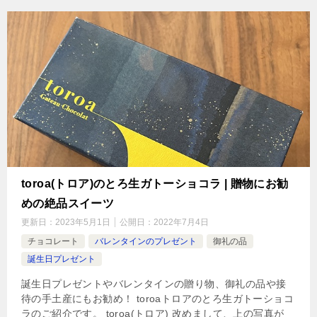
toroa(トロア)のとろ生ガトーショコラ | 贈物にお勧
めの絶品スイーツ
更新日：
2023年5月1日
公開日：
2022年7月4日
チョコレート
バレンタインのプレゼント
御礼の品
誕生日プレゼント
誕生日プレゼントやバレンタインの贈り物、御礼の品や接
待の手土産にもお勧め！ toroaトロアのとろ生ガトーショコ
ラのご紹介です。 toroa(トロア) 改めまして、上の写真が