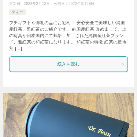
更新日：
2023年2月12日
公開日：
2022年6月28日
ティー
プチギフトや御礼の品にお勧め！ 安心安全で美味しい純国
産紅茶、雅紅茶のご紹介です。 純国産紅茶 改めまして、上
の写真が日本国内にて栽培、加工された純国産紅茶ブラン
ド、雅紅茶の和紅茶になります。 和紅茶の特徴 紅茶の産地
別 […]
続きを読む