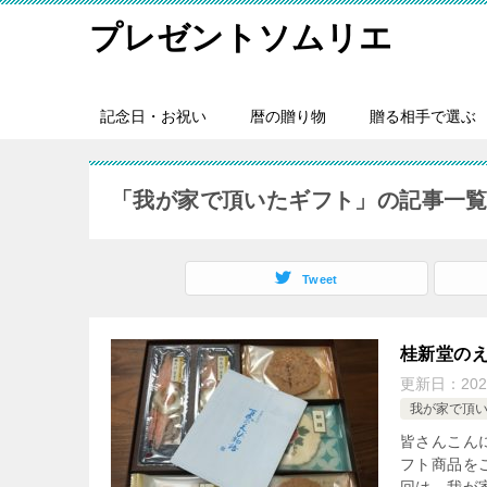
プレゼントソムリエ
記念日・お祝い
暦の贈り物
贈る相手で選ぶ
「我が家で頂いたギフト」の記事一
Tweet
桂新堂のえ
更新日：
20
我が家で頂
皆さんこん
フト商品を