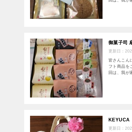
回は、我が
御菓子司 
更新日：
20
皆さんこん
フト商品を
回は、我が家
KEYUC
更新日：
20