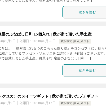
家で頂戴しましたお中元、桂新堂の海老菓子をご紹介します […]
続きを読む
扇屋のふなばし日和 15個入れ | 我が家で頂いた手土産
23年1月9日
公開日：
2018年6月25日
我が家で頂いたギフト
にちは。 『絶対喜ばれる心のこもった贈り物』をコンセプトに、様々
ご紹介しているプレゼントソムリエをご訪問下さり有難うございます。
で頂戴しました手土産、御菓子司 扇屋のふなばし日和 […]
続きを読む
A（ケユカ）のスイーツギフト | 我が家で頂いたプチギフト
23年1月9日
公開日：
2018年6月17日
我が家で頂いたギフト