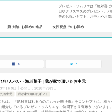
プレゼントソムリエは『絶対喜ば
日やクリスマスのプレゼント、バ
等のお祝いギフト、お中元やお歳
贈り物にお勧めの逸品
女性視点でのお勧め
覧
0
0
びせんべい・海老菓子 | 我が家で頂いたお中元
23年1月9日
公開日：
2018年7月3日
いたお中元
我が家で頂いたギフト
にちは。 『絶対喜ばれる心のこもった贈り物』をコンセプトに、様々
ご紹介しているプレゼントソムリエをご訪問下さり有難うございます。