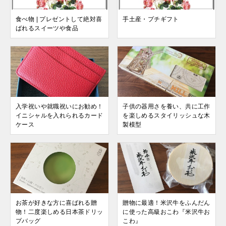
食べ物 | プレゼントして絶対喜
手土産・プチギフト
ばれるスイーツや食品
入学祝いや就職祝いにお勧め！
子供の器用さを養い、共に工作
イニシャルを入れられるカード
を楽しめるスタイリッシュな木
ケース
製模型
お茶が好きな方に喜ばれる贈
贈物に最適！米沢牛をふんだん
物！二度楽しめる日本茶ドリッ
に使った高級おこわ『米沢牛お
プバッグ
こわ』