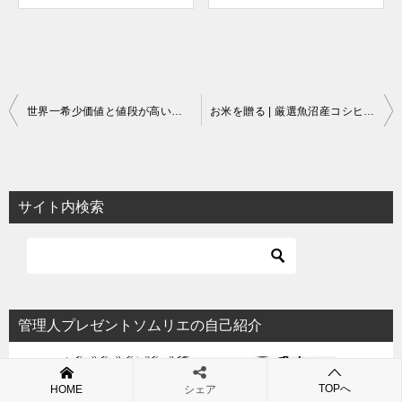
投
世界一希少価値と値段が高いシベットコーヒー（ジャコウネココーヒー）
お米を贈る | 厳選魚沼産コシヒカリをギフトに！
稿
ナ
ビ
サイト内検索
ゲ
ー
シ
ョ
管理人プレゼントソムリエの自己紹介
ン
TOPへ
HOME
シェア