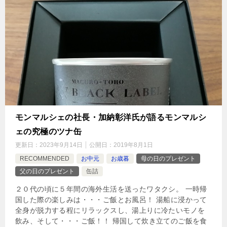
モンマルシェの社長・加納彰洋氏が語るモンマルシ
ェの究極のツナ缶
更新日：
2023年9月14日
公開日：
2019年8月1日
RECOMMENDED
お中元
お歳暮
母の日のプレゼント
父の日のプレゼント
缶詰
２０代の頃に５年間の海外生活を送ったワタクシ。 一時帰
国した際の楽しみは・・・ご飯とお風呂！ 湯船に浸かって
全身が脱力する程にリラックスし、湯上りに冷たいモノを
飲み、そして・・・ご飯！！ 帰国して炊き立てのご飯を食