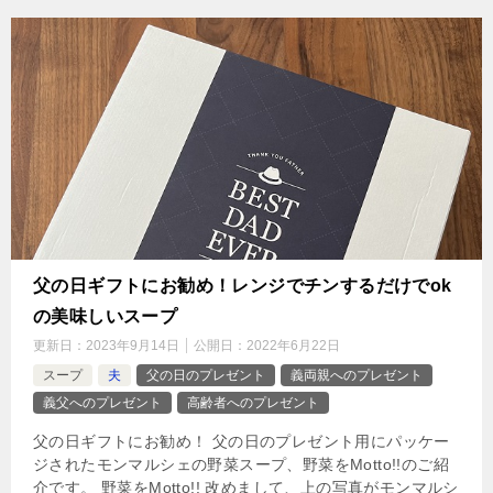
父の日ギフトにお勧め！レンジでチンするだけでok
の美味しいスープ
更新日：
2023年9月14日
公開日：
2022年6月22日
スープ
夫
父の日のプレゼント
義両親へのプレゼント
義父へのプレゼント
高齢者へのプレゼント
父の日ギフトにお勧め！ 父の日のプレゼント用にパッケー
ジされたモンマルシェの野菜スープ、野菜をMotto!!のご紹
介です。 野菜をMotto!! 改めまして、上の写真がモンマルシ