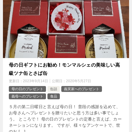
母の日ギフトにお勧め！モンマルシェの美味しい高
級ツナ缶とさば缶
更新日：
2023年9月14日
公開日：
2020年5月27日
母の日のプレゼント
缶詰
義実家へのプレゼント
義母へのプレゼント
食品
５月の第二日曜日と言えば母の日！ 普段の感謝を込めて、
お母さんへプレゼントを贈りたいと思う方は多い事でしょ
う。 ところで！ 母の日のプレゼントの定番と言えば、カー
ネーションになります。 ですが、様々なアンケートで、世
のお […]