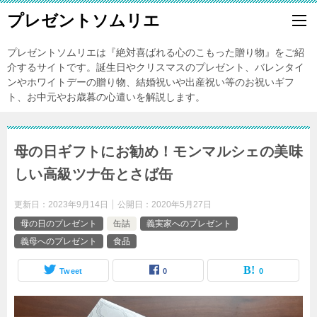
プレゼントソムリエ
プレゼントソムリエは『絶対喜ばれる心のこもった贈り物』をご紹
介するサイトです。誕生日やクリスマスのプレゼント、バレンタイ
ンやホワイトデーの贈り物、結婚祝いや出産祝い等のお祝いギフ
ト、お中元やお歳暮の心遣いを解説します。
母の日ギフトにお勧め！モンマルシェの美味
しい高級ツナ缶とさば缶
更新日：
2023年9月14日
公開日：
2020年5月27日
母の日のプレゼント
缶詰
義実家へのプレゼント
義母へのプレゼント
食品
Tweet
0
0