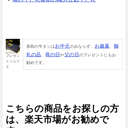
お中元
お歳暮
御
喜助の牛タンは
のみならず、
、
礼の品
母の日
父の日
、
や
のプレゼントにもお
プレゼン
トソムリ
勧めです。
エ
こちらの商品をお探しの方
は、楽天市場がお勧めで