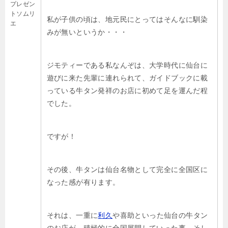
プレゼン
トソムリ
私が子供の頃は、地元民にとってはそんなに馴染
エ
みが無いというか・・・
ジモティーである私なんぞは、大学時代に仙台に
遊びに来た先輩に連れられて、ガイドブックに載
っている牛タン発祥のお店に初めて足を運んだ程
でした。
ですが！
その後、牛タンは仙台名物として完全に全国区に
なった感が有ります。
それは、一重に
利久
や喜助といった仙台の牛タン
のお店が、積極的に全国展開していった事、そし