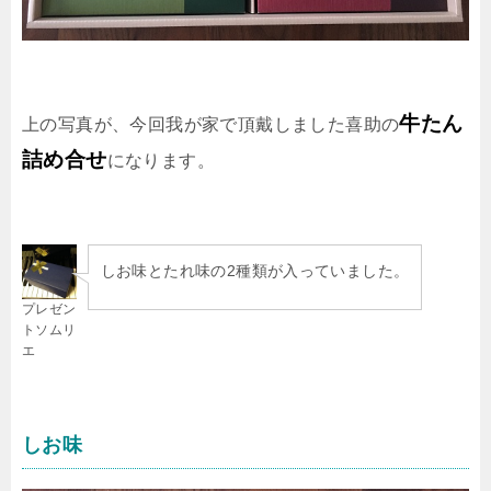
牛たん
上の写真が、今回我が家で頂戴しました喜助の
詰め合せ
になります。
しお味とたれ味の2種類が入っていました。
プレゼン
トソムリ
エ
しお味