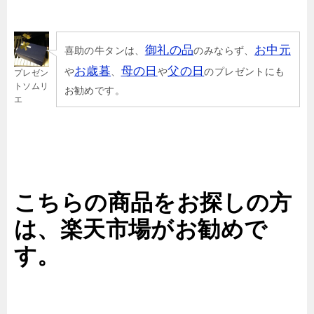
御礼の品
お中元
喜助の牛タンは、
のみならず、
お歳暮
母の日
父の日
や
、
や
のプレゼントにも
プレゼン
トソムリ
お勧めです。
エ
こちらの商品をお探しの方
は、楽天市場がお勧めで
す。