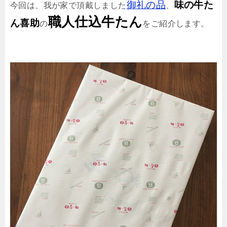
御礼の品
味の牛た
今回は、我が家で頂戴しました
、
職人仕込牛たん
ん喜助
の
をご紹介します。