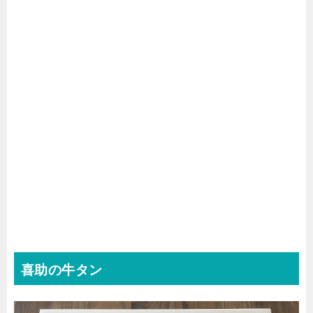
喜助の牛タン